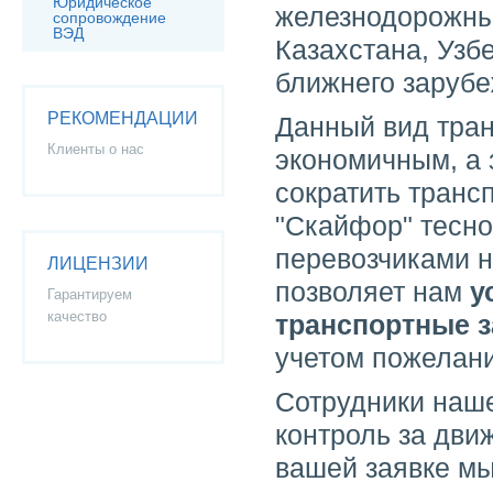
Юридическое
железнодорожны
сопровождение
ВЭД
Казахстана, Узб
ближнего зарубе
РЕКОМЕНДАЦИИ
Данный вид тран
Клиенты о нас
экономичным, а 
сократить транс
"Скайфор" тесно
перевозчиками н
ЛИЦЕНЗИИ
позволяет нам
у
Гарантируем
качество
транспортные з
учетом пожелани
Сотрудники наш
контроль за дви
вашей заявке мы