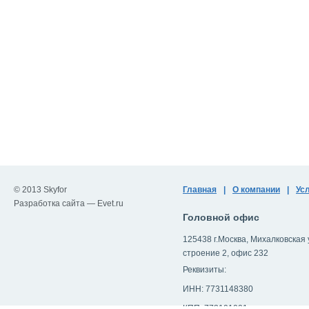
© 2013 Skyfor
Главная
|
О компании
|
Ус
Разработка сайта —
Evet.ru
Головной офис
125438 г.Москва, Михалковская ул
строение 2, офис 232
Реквизиты:
ИНН: 7731148380
КПП: 773101001