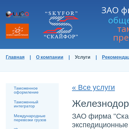
ЗАО ф
общ
та
пре
Главная
|
О компании
|
Услуги
|
Рекоменда
« Все услуги
Таможенное
оформление
Железнодор
Таможенный
интегратор
ЗАО фирма "Ска
Международные
перевозки грузов
экспедиционные 