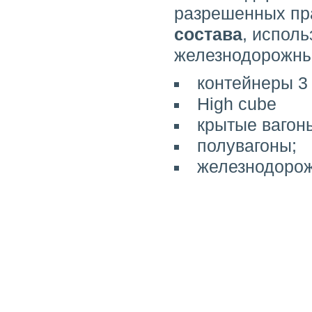
разрешенных пр
состава
, испол
железнодорожны
контейнеры 3 т
High cube
крытые вагон
полувагоны;
железнодоро