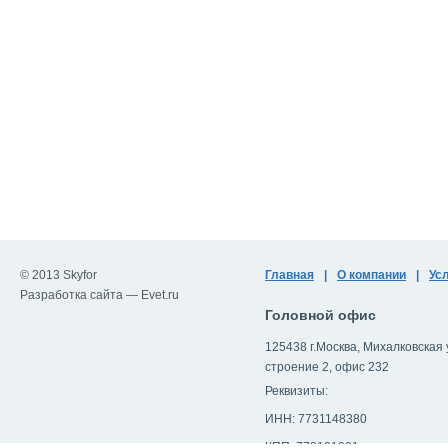
© 2013 Skyfor
Главная
|
О компании
|
Ус
Разработка сайта —
Evet.ru
Головной офис
125438 г.Москва, Михалковская ул
строение 2, офис 232
Реквизиты:
ИНН: 7731148380
КПП: 773101001