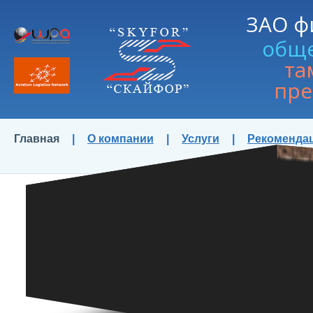
ЗАО ф
общ
та
пре
Главная
|
О компании
|
Услуги
|
Рекоменда